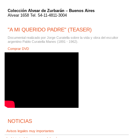
Colección Alvear de Zurbarán – Buenos Aires
Alvear 1658 Tel. 54-11-4811-3004
"A MI QUERIDO PADRE" (TEASER)
Documental realizado por Jorge Curatella sobre la vida y obra del escultor
argentino Pablo Curatella Manes (1891 - 1962).
Comprar DVD
NOTICIAS
Avisos legales muy importantes