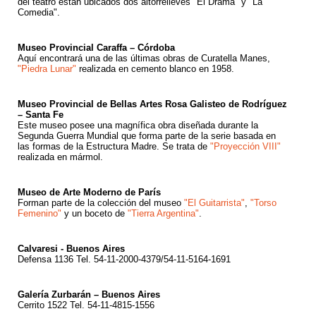
del teatro están ubicados dos altorrelieves "El Drama" y "La
Comedia".
Museo Provincial Caraffa – Córdoba
Aquí encontrará una de las últimas obras de Curatella Manes,
"Piedra Lunar"
realizada en cemento blanco en 1958.
Museo Provincial de Bellas Artes Rosa Galisteo de Rodríguez
– Santa Fe
Este museo posee una magnífica obra diseñada durante la
Segunda Guerra Mundial que forma parte de la serie basada en
las formas de la Estructura Madre. Se trata de
"Proyección VIII"
realizada en mármol.
Museo de Arte Moderno de París
Forman parte de la colección del museo
"El Guitarrista"
,
"Torso
Femenino"
y un boceto de
"Tierra Argentina"
.
Calvaresi - Buenos Aires
Defensa 1136 Tel. 54-11-2000-4379/54-11-5164-1691
Galería Zurbarán – Buenos Aires
Cerrito 1522 Tel. 54-11-4815-1556