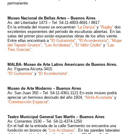
permanente.
Museo Nacional de Bellas Artes – Buenos Aires
Av. del Libertador 1473 – Tel. 54-11-4803-4691 / 8817
En la entrada del museo se encuentran
“La Danza”
y
“Rugby”
dos
excelentes exponentes del período de esculturas abiertas. En las
salas del primer piso están expuestas obras de los años veinte.
Entre ellas encontrará a
"El Guitarrista"
,
"El Acordeonista"
,
"Mujer
del Tapado Grueso"
,
"Los Acróbatas"
,
"El Idilio Criollo"
y
"Las
Tres Gracias"
.
MALBA- Museo de Arte Latino Americano de Buenos Aires.
Av. Figueroa Alcorta 3415.
"El Guitarrista"
y
"El Acordeonista"
.
Museo de Arte Moderno – Buenos Aires
Av. San Juan 350 – Tel. 54-11-4361-1121 En este museo podrá
apreciar un hermoso desnudo del año 1924,
“Ninfa Acostada”
y
“Construcción Espacial”
.
Teatro Municipal General San Martín – Buenos Aires
Av. Corrientes 1530 – Tel. 54-11-4374-1250
En el hall de la entrada de la calle Sarmiento se encuentra una
fundición en bronce de
"Los Acróbatas"
. En las paredes laterales